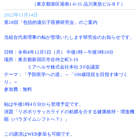
（東京都港区港南1-6-31 品川東急ビル８Ｆ）
2022年11月14日
第18回「包括的遺伝子医療研究会」のご案内
当組合代表理事の杣が登壇いたします研究会のお知らせです。
日時：令和4年12月5日（月） 午後1時～午後5時10分
場所：東京都新宿区市谷仲之町3-19
ミアヘルサ株式会社本社３F会議室
テーマ：「予防医学への道」～「100歳現役を目指す体づく
り」～
参加費：無料
杣は午後1時4０分から登壇予定です。
演題「リポポリサッカライドの粘膜を介する健康維持・増進機
能（パラダイムシフトへ？）」
この講演はWEB参加も可能です。