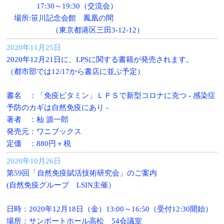
17:30～19:30（交流会）
場所:笹川記念会館 鳳凰の間
（東京都港区三田3-12-12）
2020年11月25日
2020年12月21日に、LPSに関する書籍が発売されます。
（都市部では12/17から書店に並ぶ予定）
書名 ：「免疫ビタミン」ＬＰＳで新型コロナに克つ - 感染症
予防のカギは自然免疫にあり -
著者 ：杣 源一郎
発売元：ワニブックス
定価 ：880円＋税
2020年10月26日
第59回「自然免疫賦活技術研究会」のご案内
(自然免疫グループ LSIN主催）
日時：2020年12月18日（金）13:00～16:50（受付12:30開始）
場所：サンポートホール高松 54会議室