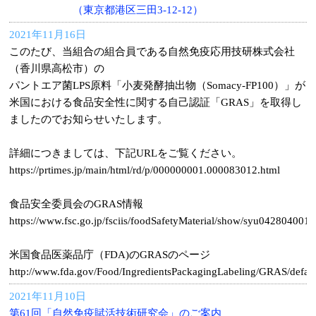
（東京都港区三田3-12-12）
2021年11月16日
このたび、当組合の組合員である自然免疫応用技研株式会社
（香川県高松市）の
パントエア菌LPS原料「小麦発酵抽出物（Somacy-FP100）」が
米国における食品安全性に関する自己認証「GRAS」を取得し
ましたのでお知らせいたします。
詳細につきましては、下記URLをご覧ください。
https://prtimes.jp/main/html/rd/p/000000001.000083012.html
食品安全委員会のGRAS情報
https://www.fsc.go.jp/fsciis/foodSafetyMaterial/show/syu042804001
米国食品医薬品庁（FDA)のGRASのページ
http://www.fda.gov/Food/IngredientsPackagingLabeling/GRAS/defau
2021年11月10日
第61回「自然免疫賦活技術研究会」のご案内